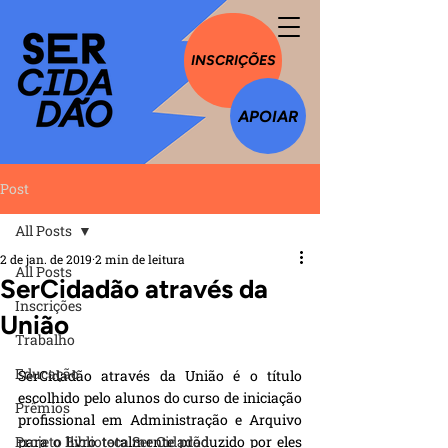
INSCRIÇÕES
APOIAR
Post
All Posts
2 de jan. de 2019
2 min de leitura
All Posts
SerCidadão através da
Inscrições
União
Trabalho
Educação
SerCidadão através da União é o título 
escolhido pelo alunos do curso de iniciação 
Prêmios
profissional em Administração e Arquivo 
Projeto Biblioteca Ser Cidadão
para o livro totalmente produzido por eles 