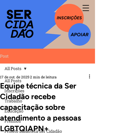
INSCRIÇÕES
APOIAR
Post
All Posts
17 de out. de 2025
2 min de leitura
All Posts
Equipe técnica da Ser
Inscrições
Cidadão recebe
Trabalho
capacitação sobre
Educação
atendimento a pessoas
Prêmios
LGBTQIAPN+
Projeto Biblioteca Ser Cidadão