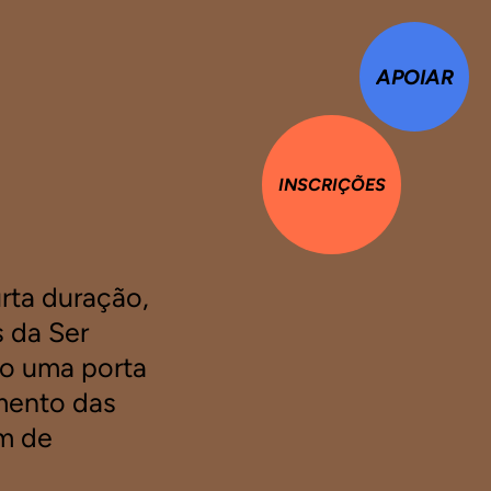
APOIAR
INSCRIÇÕES
rta duração,
 da Ser
o uma porta
imento das
ém de