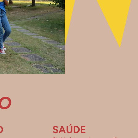
ÃO
O
SAÚDE