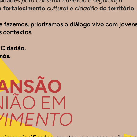
sidades
para construir conexão e segurança
o fortalecimento
cultural e cidadão
do território.
 fazemos, priorizamos o diálogo vivo com jovens
us contextos.
 Cidadão.
nós.
ANSÃO
NIÃO EM
IMENTO