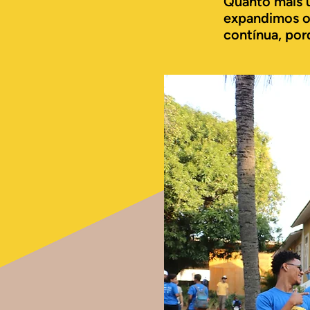
Quanto mais u
expandimos os
contínua, po