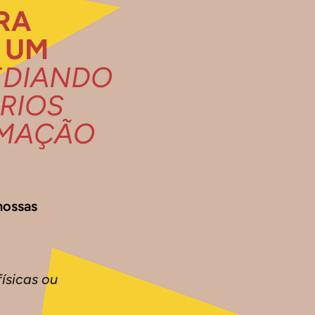
RA
 UM
DIANDO
RIOS
RMAÇÃO
nossas
físicas ou