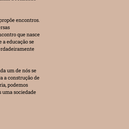
 propõe encontros.
ersas
encontro que nasce
e a educação se
verdadeiramente
ada um de nós se
ra a construção de
ria, podemos
os uma sociedade