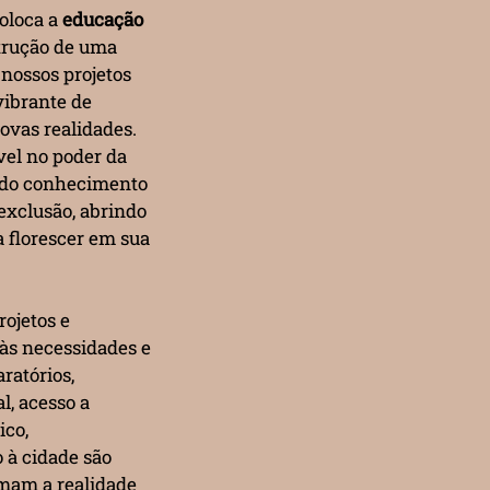
oloca a
educação
trução de uma
nossos projetos
vibrante de
ovas realidades.
vel no poder da
o do conhecimento
 exclusão, abrindo
 florescer em sua
ojetos e
 às necessidades e
ratórios,
l, acesso a
ico,
 à cidade são
rmam a realidade