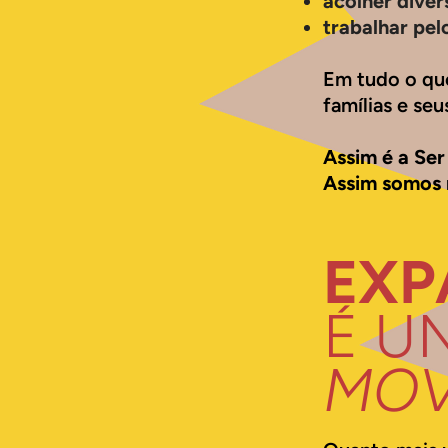
acolher diver
trabalhar pel
Em tudo o que
famílias e se
Assim é a Ser
Assim somos 
EXP
É U
MOV