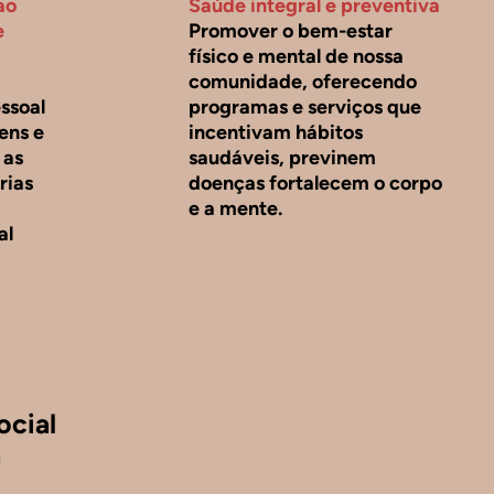
ao
Saúde integral e preventiva
e
Promover o bem-estar
físico e mental de nossa
comunidade, oferecendo
ssoal
programas e serviços que
vens e
incentivam hábitos
 as
saudáveis, previnem
rias
doenças fortalecem o corpo
a
e a mente.
al
ocial
a