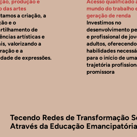
ão, produção e
Acesso qualificado 
o das artes
mundo do trabalho 
amos a criação, a
geração de renda
ão e o
Investimos no
rtilhamento de
desenvolvimento pe
ências artísticas e
e profissional de jo
is, valorizando a
adultos, oferecendo
ração e a
habilidades necessá
idade de expressões.
para o início de um
trajetória profission
promissora
Tecendo Redes de Transformação S
Através da Educação Emancipatóri