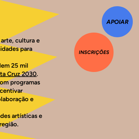
APOIAR
rte, cultura e
nidades para
INSCRIÇÕES
dem 25 mil
nta Cruz 2030
.
 com programas
centivar
olaboração e
es artísticas e
região.