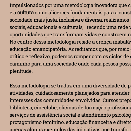
Impulsionados por uma metodologia inovadora que c
e a
cultura
como alicerces fundamentais para a cons
sociedade mais
justa, inclusiva e diversa,
realizamos 
sociais, educacionais e culturais, tecendo uma rede 
oportunidades que transformam vidas e constroem n
No centro dessa metodologia reside a crença inabalá
educação emancipatória. Acreditamos que, por mei
crítico e reflexivo, podemos romper com os ciclos de
caminho para uma sociedade onde cada pessoa possa
plenitude.
Essa metodologia se traduz em uma diversidade de pr
atividades, cuidadosamente planejados para atender
interesses das comunidades envolvidas. Cursos prepa
biblioteca, cineclube, oficinas de formação profissiona
serviços de assistência social e atendimento psicológ
protagonismo feminino, educação financeira e direito
apenas alguns exemplos das iniciativas que transfo