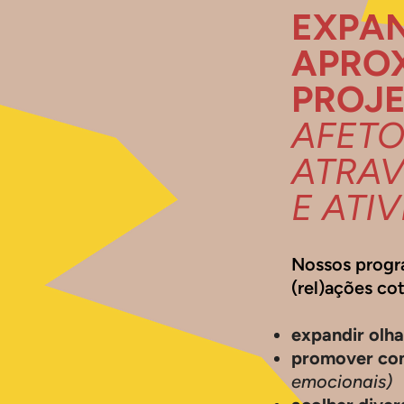
EXPAN
APROX
PROJE
AFETO
ATRAV
E ATI
​Nossos progr
(rel)ações co
expandir olh
promover con
emocionais)