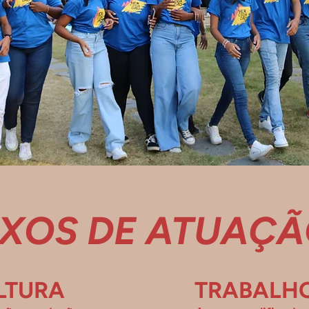
IXOS DE ATUAÇ
LTURA
TRABALH