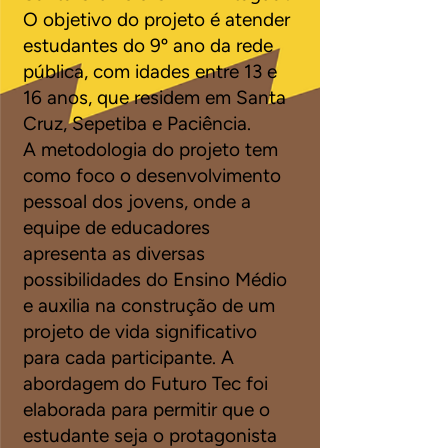
O objetivo do projeto é atender
estudantes do 9º ano da rede
pública, com idades entre 13 e
16 anos, que residem em Santa
Cruz, Sepetiba e Paciência.
A metodologia do projeto tem
como foco o desenvolvimento
pessoal dos jovens, onde a
equipe de educadores
apresenta as diversas
possibilidades do Ensino Médio
e auxilia na construção de um
projeto de vida significativo
para cada participante. A
abordagem do Futuro Tec foi
elaborada para permitir que o
estudante seja o protagonista