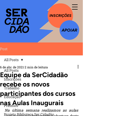
INSCRIÇÕES
APOIAR
Post
All Posts
6 de abr. de 2021
2 min de leitura
All Posts
Equipe da SerCidadão
Inscrições
recebe os novos
Trabalho
participantes dos cursos
Educação
nas Aulas Inaugurais
Prêmios
Na última semana realizamos as aulas 
Projeto Biblioteca Ser Cidadão
inaugurais que marcaram a abertura deste 