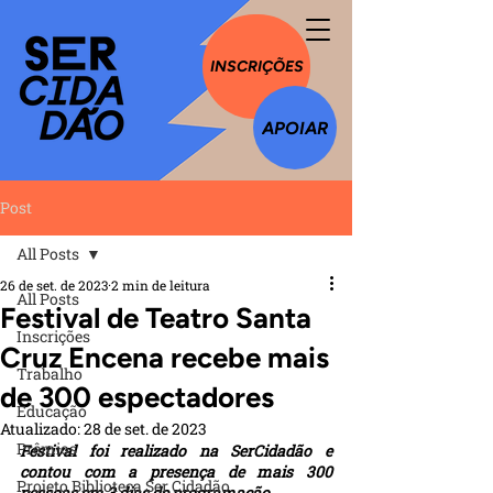
INSCRIÇÕES
APOIAR
Post
All Posts
26 de set. de 2023
2 min de leitura
All Posts
Festival de Teatro Santa
Inscrições
Cruz Encena recebe mais
Trabalho
de 300 espectadores
Educação
Atualizado:
28 de set. de 2023
Prêmios
Festival foi realizado na SerCidadão e 
contou com a presença de mais 300 
Projeto Biblioteca Ser Cidadão
pessoas em 3 dias de programação.