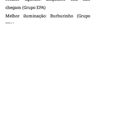
chegam (Grupo EPA)
Melhor iluminação: Burburinho (Grupo 
EPA)
Melhor criação sonora: Torturas de um 
coração (Cia Casa Verde)
Melhor texto: Não bata à porta (Maria dos 
Remédios)
Melhor atriz: Andy Maria - Enquanto eles 
não chegam (Grupo EPA)
Melhor ator: Lucas Alves - Torturas de um 
coração (Cia Casa Verde)
Melhor Direção: Fernando Dias e Sarah 
Cristina Carvalho - Enquanto eles não 
chegam (Grupo EPA)
Júri Popular: Torturas de um coração (Cia 
Casa Verde)