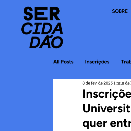
SOBRE
All Posts
Inscrições
Tra
8 de fev. de 2025
1 min de 
Inscriçõ
Universi
quer entr