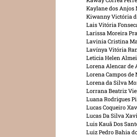
Kaway Correa Ferre
Kaylane dos Anjos 
Kiwanny Victória d
Lais Vitória Fonsec
Larissa Moreira Pr
Lavinia Cristina M
Lavínya Vitória Ra
Leticia Helen Almei
Lorena Alencar de
Lorena Campos de 
Lorena da Silva Mo
Lorrana Beatriz Vie
Luana Rodrigues Pi
Lucas Coqueiro Xav
Lucas Da Silva Xav
Luis Kauã Dos Sant
Luiz Pedro Bahia d