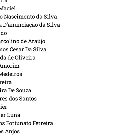
ira
Maciel
o Nascimento da Silva
a D’anunciação da Silva
ado
arcolino de Araújo
mos Cesar Da Silva
da de Oliveira
 Amorim
Medeiros
reira
ira De Souza
res dos Santos
ier
ier Luna
os Fortunato Ferreira
os Anjos