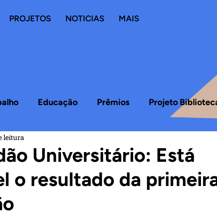
PROJETOS
NOTICIAS
MAIS
balho
Educação
Prêmios
Projeto Bibliote
 leitura
ão Universitário: Está
l o resultado da primeir
ão