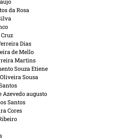
raujo
tos da Rosa
Silva
nco
 Cruz
erreira Dias
eira de Mello
rreira Martins
mento Souza Etiene
Oliveira Sousa
Santos
de Azevedo augusto
os Santos
ira Cores
Ribeiro
s