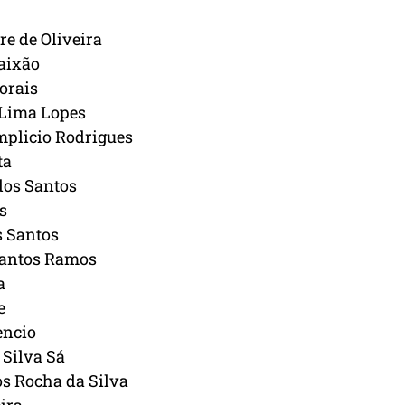
re de Oliveira
Paixão
orais
 Lima Lopes
mplicio Rodrigues
ta
dos Santos
s
s Santos
Santos Ramos
a
e
encio
 Silva Sá
s Rocha da Silva