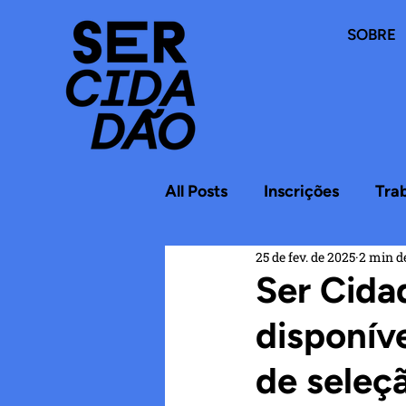
SOBRE
All Posts
Inscrições
Tra
25 de fev. de 2025
2 min de
Ser Cidad
disponíve
de seleç