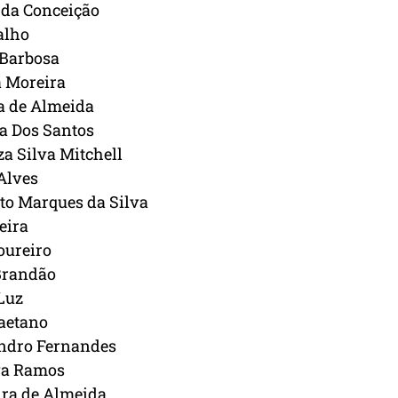
 da Conceição
alho
 Barbosa
 Moreira
a de Almeida
a Dos Santos
a Silva Mitchell
Alves
o Marques da Silva
eira
oureiro
Brandão
Luz
aetano
andro Fernandes
lva Ramos
ira de Almeida