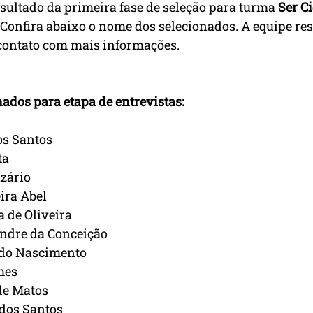
esultado da primeira fase de seleção para turma 
Ser C
. Confira abaixo o nome dos selecionados. A equipe re
 contato com mais informações.
ados para etapa de entrevistas:
os Santos
ta
azário
ira Abel
a de Oliveira
ndre da Conceição
 do Nascimento
mes
de Matos
dos Santos