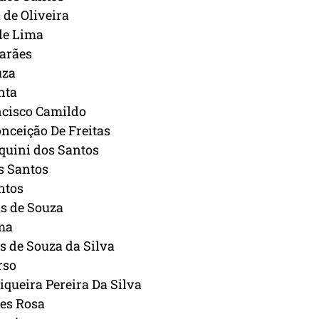
 de Oliveira
 de Lima
arães
uza
nta
ncisco Camildo
nceição De Freitas
quini dos Santos
s Santos
ntos
as de Souza
ma
s de Souza da Silva
rso
iqueira Pereira Da Silva
es Rosa