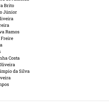
a Brito
lo Júnior
liveira
reira
lva Ramos
 Freire
va
s
nha Costa
Oliveira
límpio da Silva
iveira
mpos