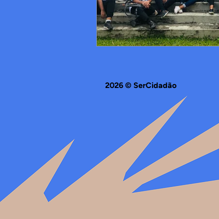
2026 © SerCidadão