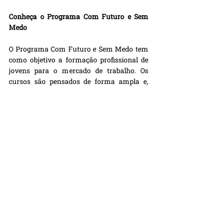
Conheça o Programa Com Futuro e Sem 
Medo
O Programa Com Futuro e Sem Medo tem 
como objetivo a formação profissional de 
jovens para o mercado de trabalho. Os 
cursos são pensados de forma ampla e, 
além do conteúdo específico, os alunos 
entram em contato com disciplinas que os 
ajudam a desenvolver habilidades para o 
mundo do trabalho e participam de oficinas 
de artes e de desenvolvimento pessoal.
As inscrições abrem todo semestre! Fique 
por dentro nas nossas redes sociais!
Veja também: