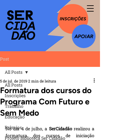
INSCRIÇÕES
APOIAR
Post
All Posts
5 de jul. de 2019
2 min de leitura
All Posts
Formatura dos cursos do
Inscrições
Programa Com Futuro e
Trabalho
Sem Medo
Educação
Prêmios
No dia 4 de julho, a 
SerCidadão
 realizou a 
formatura dos cursos de iniciação 
Projeto Biblioteca Ser Cidadão