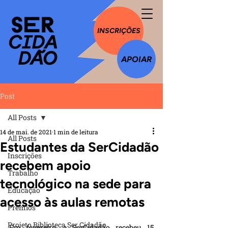
INSCRIÇÕES
APOIAR
Post
All Posts
14 de mai. de 2021
1 min de leitura
All Posts
Estudantes da SerCidadão
Inscrições
recebem apoio
Trabalho
tecnológico na sede para
Educação
acesso às aulas remotas
Prêmios
Projeto Biblioteca Ser Cidadão
Em fevereiro, a SerCidadão recebeu 15 